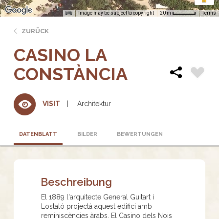
Image may be subject to copyright
Terms
20 m
ZURÜCK
CASINO LA
CONSTÀNCIA
Architektur
VISIT
DATENBLATT
BILDER
BEWERTUNGEN
Beschreibung
El 1889 l'arquitecte General Guitart i
Lostaló projectà aquest edifici amb
reminiscències àrabs. El Casino dels Nois