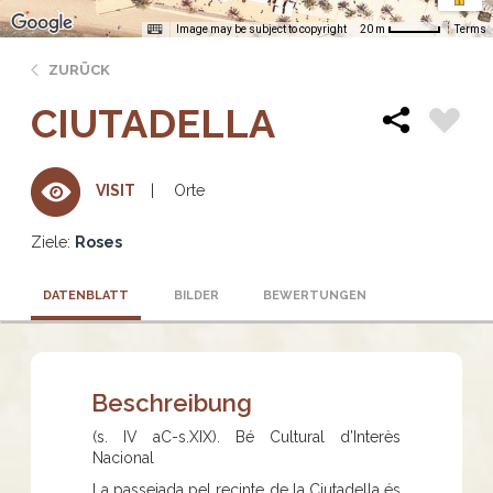
Image may be subject to copyright
Terms
20 m
ZURÜCK
CIUTADELLA
Orte
VISIT
Ziele:
Roses
DATENBLATT
BILDER
BEWERTUNGEN
Beschreibung
(s. IV aC-s.XIX). Bé Cultural d’Interès
Nacional
La passejada pel recinte de la Ciutadella és