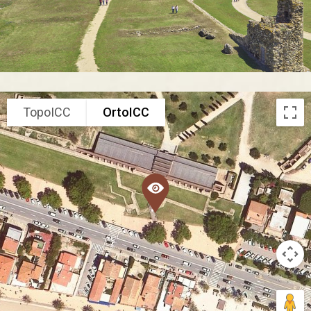
TopoICC
OrtoICC