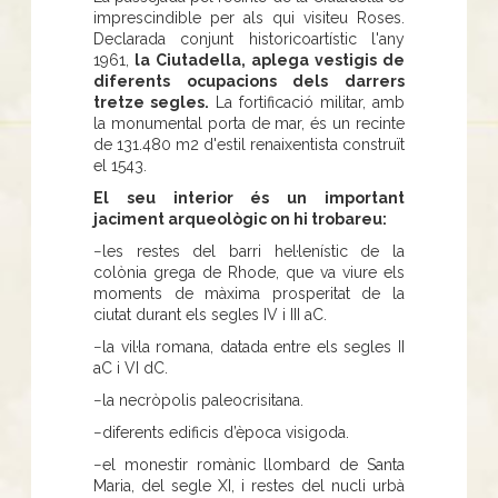
imprescindible per als qui visiteu Roses.
Declarada conjunt historicoartístic l'any
1961,
la Ciutadella, aplega vestigis de
diferents ocupacions dels darrers
tretze segles.
La fortificació militar, amb
la monumental porta de mar, és un recinte
de 131.480 m2 d'estil renaixentista construït
el 1543.
El seu interior és un important
jaciment arqueològic on hi trobareu:
−les restes del barri hel·lenístic de la
colònia grega de Rhode, que va viure els
moments de màxima prosperitat de la
ciutat durant els segles IV i III aC.
−la vil·la romana, datada entre els segles II
aC i VI dC.
−la necròpolis paleocrisitana.
−diferents edificis d’època visigoda.
−el monestir romànic llombard de Santa
Maria, del segle XI, i restes del nucli urbà