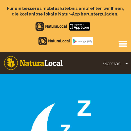
Direkt
zum
Für ein besseres mobiles Erlebnis empfehlen wir Ihnen,
Inhalt
die kostenlose lokale Natur-App herunterzuladen.:
Apple
store
Google
Play
German
D
Main
navigation