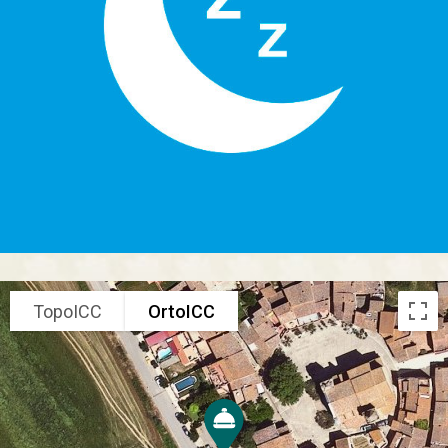
TopoICC
OrtoICC