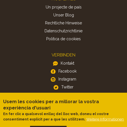
Un projecte de país
Unser Blog
Rechtliche Hinweise
Datenschutzrichtlinie
Politica de cookies
VERBINDEN
Kontakt
Facebook
Instagram
Twitter
Usem les cookies per a millorar la vostra
APP
experiència d'usuari
iOS
En fer clic a qualsevol enllaç del lloc web, doneu el vostre
Android
Weitere Informationen
consentiment explícit per a que les utilitzem.