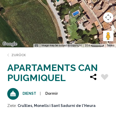
Image may be subject to copyright
Terms
20 m
ZURÜCK
APARTAMENTS CAN
PUIGMIQUEL
Dormir
DIENST
Ziele:
Cruïlles, Monells i Sant Sadurní de l'Heura