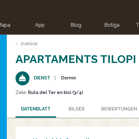
Mapa
App
Blog
Botiga
T
ZURÜCK
APARTAMENTS TILOPI
Dormir
DIENST
Ziele:
Ruta del Ter en bici (3/4)
DATENBLATT
BILDER
BEWERTUNGEN