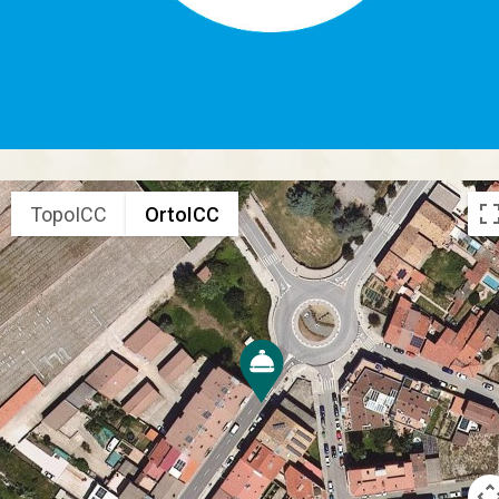
TopoICC
OrtoICC