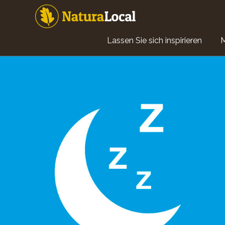
Direkt
zum
Inhalt
Main
Lassen Sie sich inspirieren
navigation