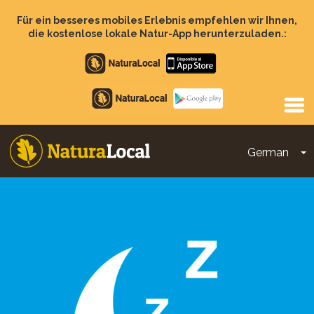
Direkt
zum
Für ein besseres mobiles Erlebnis empfehlen wir Ihnen,
Inhalt
die kostenlose lokale Natur-App herunterzuladen.:
Apple
store
Google
Play
German
D
Main
navigation