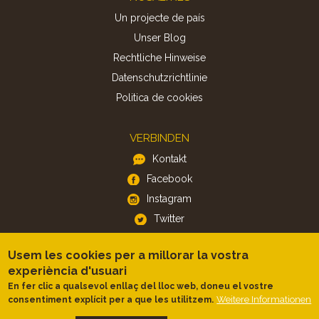
Un projecte de país
Unser Blog
Rechtliche Hinweise
Datenschutzrichtlinie
Politica de cookies
VERBINDEN
Kontakt
Facebook
Instagram
Twitter
Usem les cookies per a millorar la vostra
APP
experiència d'usuari
iOS
En fer clic a qualsevol enllaç del lloc web, doneu el vostre
Android
Weitere Informationen
consentiment explícit per a que les utilitzem.