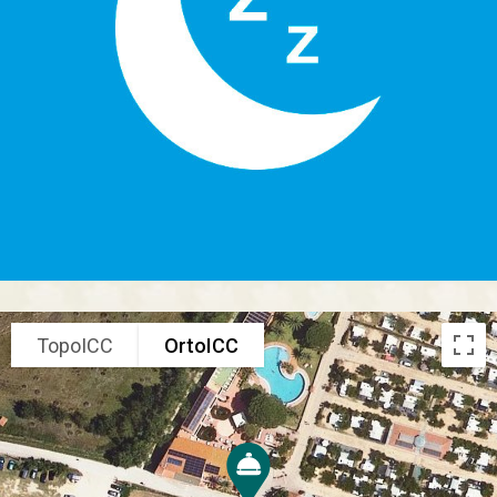
TopoICC
OrtoICC