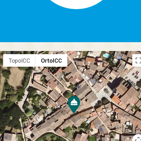
TopoICC
OrtoICC