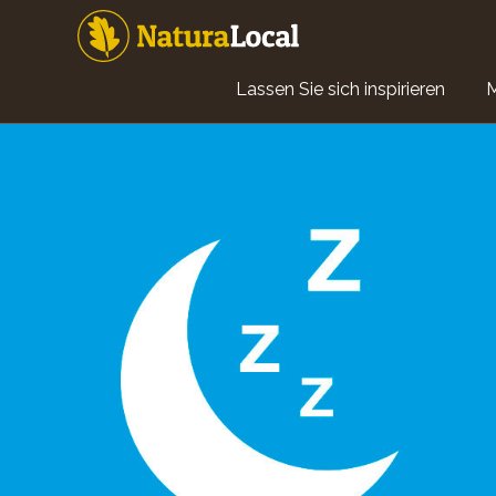
Direkt
zum
Inhalt
Main
Lassen Sie sich inspirieren
navigation