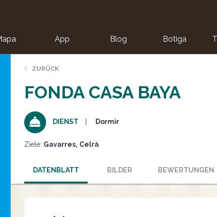
Mapa
App
Blog
Botiga
T
ZURÜCK
FONDA CASA BAYA
Dormir
DIENST
Ziele:
Gavarres
Celrà
DATENBLATT
BILDER
BEWERTUNGEN