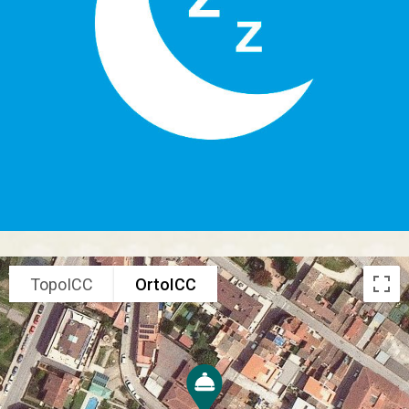
TopoICC
OrtoICC