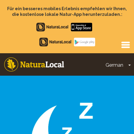
Direkt
zum
Für ein besseres mobiles Erlebnis empfehlen wir Ihnen,
Inhalt
die kostenlose lokale Natur-App herunterzuladen.:
Apple
store
Google
Play
German
D
Main
navigation