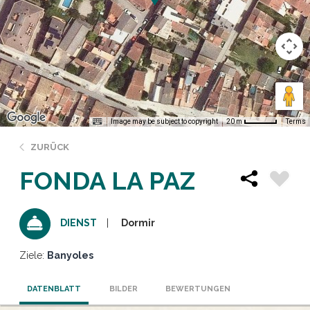
Image may be subject to copyright
Terms
20 m
ZURÜCK
FONDA LA PAZ
Dormir
DIENST
Ziele:
Banyoles
DATENBLATT
BILDER
BEWERTUNGEN