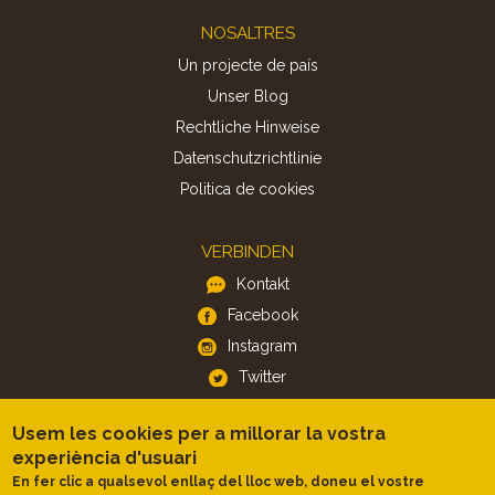
Footer
NOSALTRES
Un projecte de país
Unser Blog
Rechtliche Hinweise
Datenschutzrichtlinie
Politica de cookies
VERBINDEN
Kontakt
Facebook
Instagram
Twitter
Usem les cookies per a millorar la vostra
APP
experiència d'usuari
iOS
En fer clic a qualsevol enllaç del lloc web, doneu el vostre