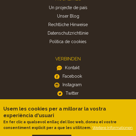
Un projecte de país
Unser Blog
Rechtliche Hinweise
Datenschutzrichtlinie
Politica de cookies
VERBINDEN
Kontakt
Facebook
Instagram
Twitter
Usem les cookies per a millorar la vostra
APP
experiència d'usuari
iOS
En fer clic a qualsevol enllaç del lloc web, doneu el vostre
Android
Weitere Informationen
consentiment explícit per a que les utilitzem.