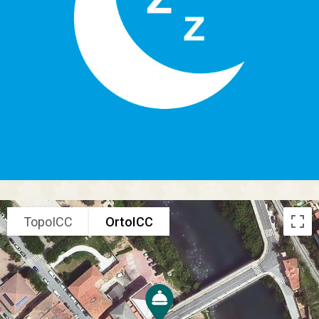
TopoICC
OrtoICC