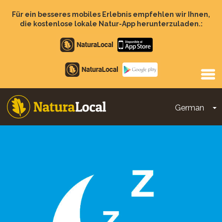
Direkt
zum
Für ein besseres mobiles Erlebnis empfehlen wir Ihnen,
Inhalt
die kostenlose lokale Natur-App herunterzuladen.:
Apple
store
Google
Play
German
D
Main
navigation