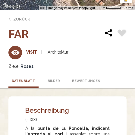
Image may be subject to copyright
Terms
20 m
ZURÜCK
FAR
Architektur
VISIT
Ziele:
Roses
DATENBLATT
BILDER
BEWERTUNGEN
Beschreibung
(s.XIX)
A la
punta de la Poncella, indicant
l’entrada al port
i assentat sobre una