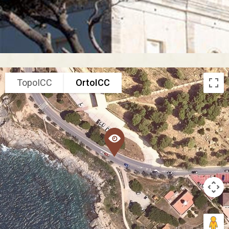
TopoICC
OrtoICC