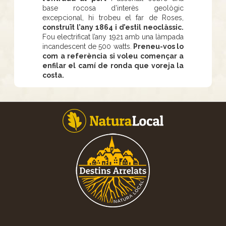
base rocosa d’interès geològic
excepcional, hi trobeu el far de Roses,
construït l’any 1864 i d’estil neoclàssic.
Fou electrificat l’any 1921 amb una làmpada
incandescent de 500 watts.
Preneu-vos lo
com a referència si voleu començar a
enfilar el camí de ronda que voreja la
costa.