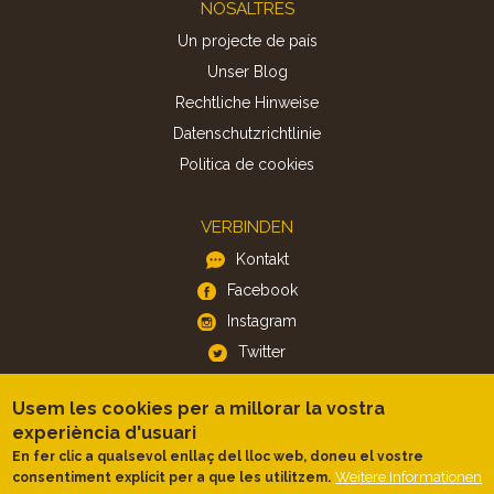
Footer
NOSALTRES
Un projecte de país
Unser Blog
Rechtliche Hinweise
Datenschutzrichtlinie
Politica de cookies
VERBINDEN
Kontakt
Facebook
Instagram
Twitter
Usem les cookies per a millorar la vostra
APP
experiència d'usuari
iOS
En fer clic a qualsevol enllaç del lloc web, doneu el vostre
Android
Weitere Informationen
consentiment explícit per a que les utilitzem.