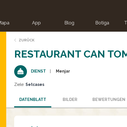
Mapa
App
Blog
Botiga
T
ZURÜCK
RESTAURANT CAN TO
Menjar
DIENST
Ziele:
Setcases
DATENBLATT
BILDER
BEWERTUNGEN