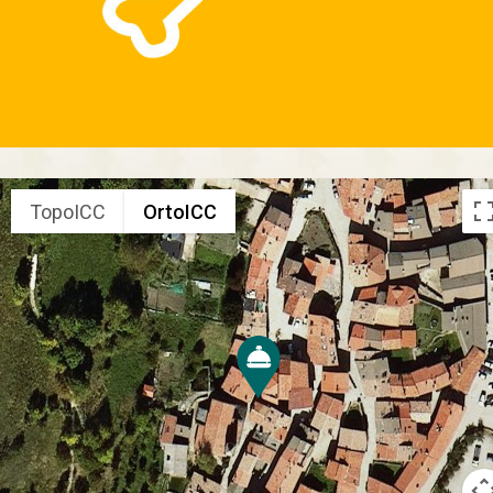
TopoICC
OrtoICC