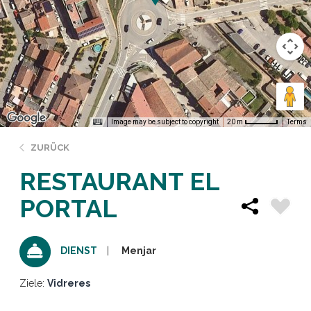
Image may be subject to copyright
Terms
20 m
ZURÜCK
RESTAURANT EL
PORTAL
Menjar
DIENST
Ziele:
Vidreres