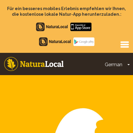
Direkt
zum
Für ein besseres mobiles Erlebnis empfehlen wir Ihnen,
Inhalt
die kostenlose lokale Natur-App herunterzuladen.:
Apple
store
Google
Play
German
D
Main
navigation