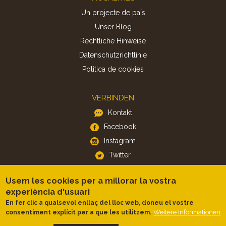
Un projecte de país
Unser Blog
Rechtliche Hinweise
Datenschutzrichtlinie
Politica de cookies
VERBINDEN
Kontakt
Facebook
Instagram
Twitter
Usem les cookies per a millorar la vostra
APP
experiència d'usuari
iOS
En fer clic a qualsevol enllaç del lloc web, doneu el vostre
Android
Weitere Informationen
consentiment explícit per a que les utilitzem.