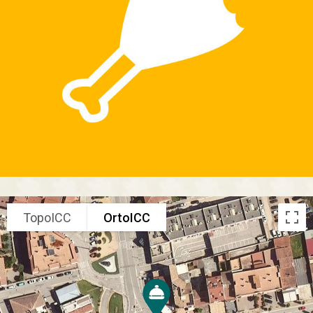
TopoICC
OrtoICC