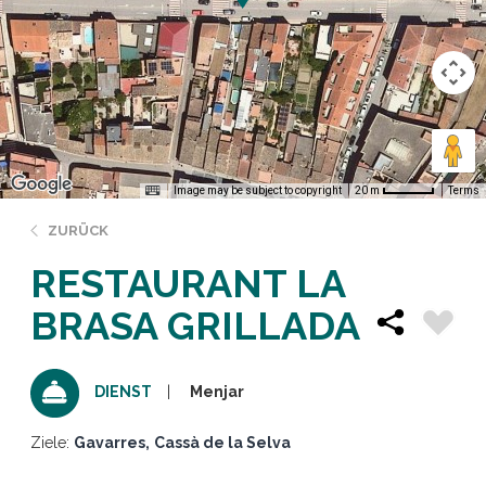
Image may be subject to copyright
Terms
20 m
ZURÜCK
RESTAURANT LA
BRASA GRILLADA
Menjar
DIENST
Ziele:
Gavarres
Cassà de la Selva