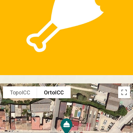
TopoICC
OrtoICC