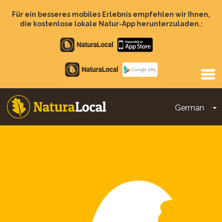
Direkt
zum
Für ein besseres mobiles Erlebnis empfehlen wir Ihnen,
Inhalt
die kostenlose lokale Natur-App herunterzuladen.:
Apple
store
Google
Play
German
D
Main
navigation