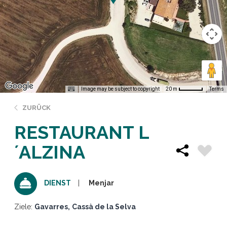
Image may be subject to copyright
Terms
20 m
ZURÜCK
RESTAURANT L
´ALZINA
Menjar
DIENST
Ziele:
Gavarres
Cassà de la Selva