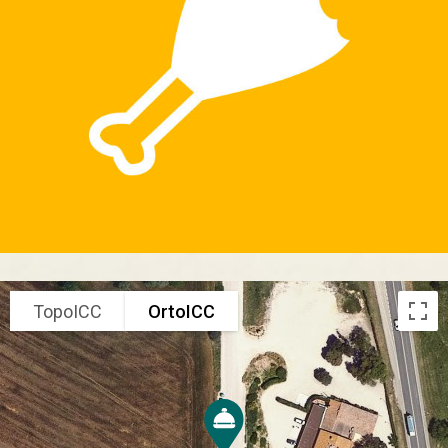
TopoICC
OrtoICC