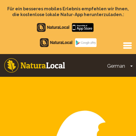
Direkt
zum
Für ein besseres mobiles Erlebnis empfehlen wir Ihnen,
Inhalt
die kostenlose lokale Natur-App herunterzuladen.:
Apple
store
Google
Play
German
D
Main
navigation