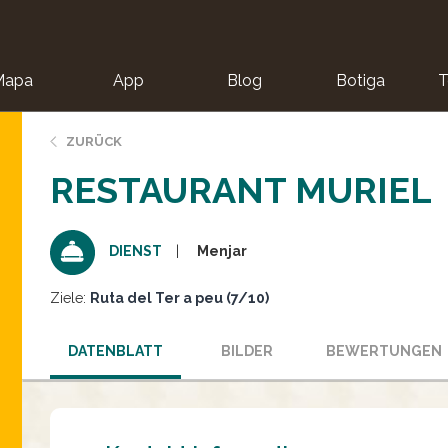
Mapa
App
Blog
Botiga
T
ZURÜCK
RESTAURANT MURIEL
Menjar
DIENST
Ziele:
Ruta del Ter a peu (7/10)
DATENBLATT
BILDER
BEWERTUNGEN