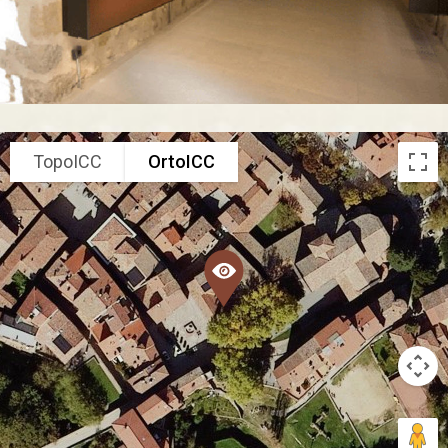
TopoICC
OrtoICC