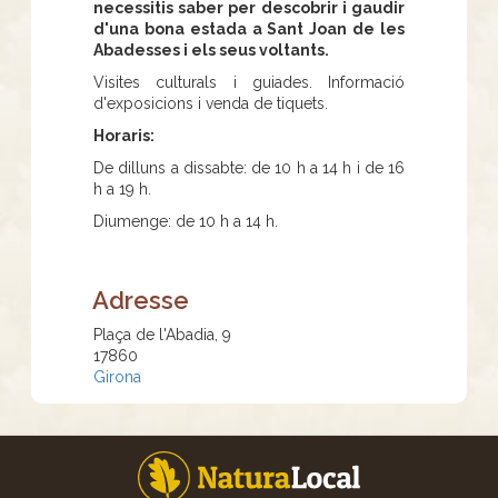
necessitis saber per descobrir i gaudir
d'una bona estada a Sant Joan de les
Abadesses i els seus voltants.
Visites culturals i guiades. Informació
d'exposicions i venda de tiquets.
Horaris:
De dilluns a dissabte: de 10 h a 14 h i de 16
h a 19 h.
Diumenge: de 10 h a 14 h.
Adresse
Plaça de l'Abadia, 9
17860
Girona