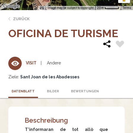
Image may be subject to copyright
Terms
20 m
ZURÜCK
OFICINA DE TURISME
Andere
VISIT
Ziele:
Sant Joan de les Abadesses
DATENBLATT
BILDER
BEWERTUNGEN
Beschreibung
T'informaran de tot allò que