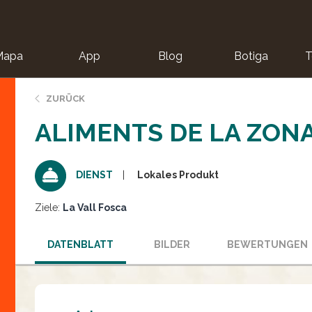
Mapa
App
Blog
Botiga
T
ZURÜCK
ALIMENTS DE LA ZON
Lokales Produkt
DIENST
Ziele:
La Vall Fosca
DATENBLATT
BILDER
BEWERTUNGEN