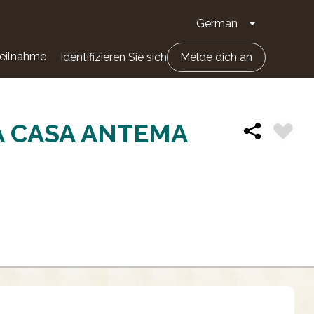
German
Dropdown-Li
eilnahme
Identifizieren Sie sich
Melde dich an
A CASA ANTEMA