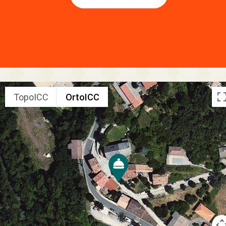
TopoICC
OrtoICC