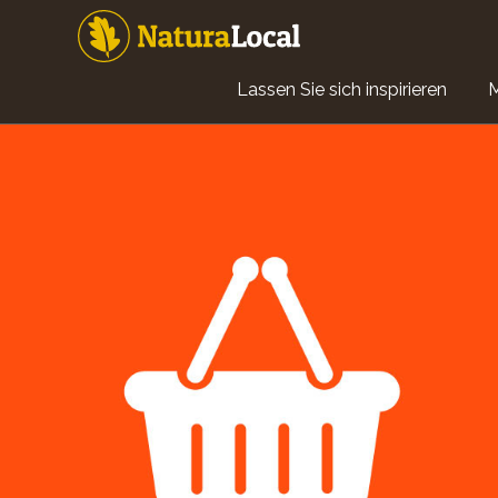
Direkt
zum
Inhalt
Main
Lassen Sie sich inspirieren
navigation