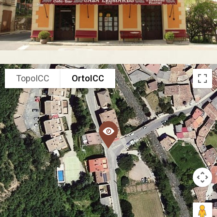
TopoICC
OrtoICC