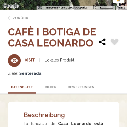
Image may be subject to copyright
Terms
20 m
ZURÜCK
CAFÈ I BOTIGA DE
CASA LEONARDO
Lokales Produkt
VISIT
Ziele:
Senterada
DATENBLATT
BILDER
BEWERTUNGEN
Beschreibung
La fundació de
Casa Leonardo està