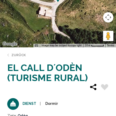
Image may be subject to copyright
Terms
20 m
ZURÜCK
EL CALL D´ODÈN
(TURISME RURAL)
Dormir
DIENST
Ziele:
Odèn