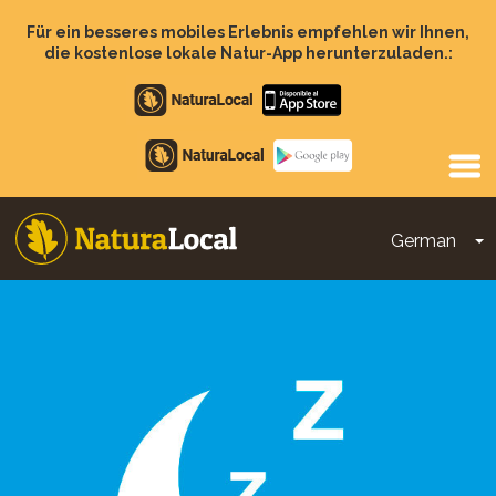
Direkt
zum
Für ein besseres mobiles Erlebnis empfehlen wir Ihnen,
Inhalt
die kostenlose lokale Natur-App herunterzuladen.:
Apple
store
Google
Play
German
D
Main
navigation