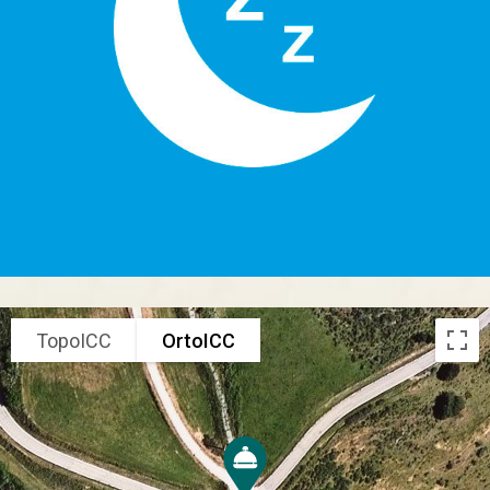
TopoICC
OrtoICC