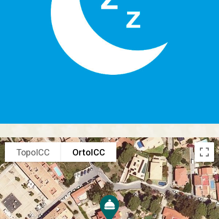
TopoICC
OrtoICC