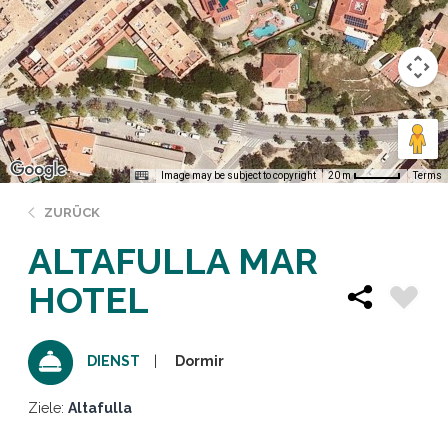
Image may be subject to copyright
Terms
20 m
ZURÜCK
ALTAFULLA MAR
HOTEL
Dormir
DIENST
Ziele:
Altafulla