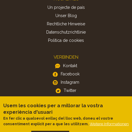
Un projecte de país
Unser Blog
Rechtliche Hinweise
Datenschutzrichtlinie
Politica de cookies
VERBINDEN
Kontakt
Facebook
Instagram
Twitter
Usem les cookies per a millorar la vostra
APP
experiència d'usuari
iOS
En fer clic a qualsevol enllaç del lloc web, doneu el vostre
Android
Weitere Informationen
consentiment explícit per a que les utilitzem.