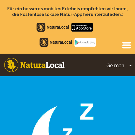
Direkt
zum
Für ein besseres mobiles Erlebnis empfehlen wir Ihnen,
Inhalt
die kostenlose lokale Natur-App herunterzuladen.:
Apple
store
Google
Play
German
D
Main
navigation