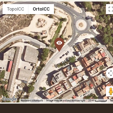
TopoICC
OrtoICC
Keyboard shortcuts
Image may be subject to copyright
Te
20 m