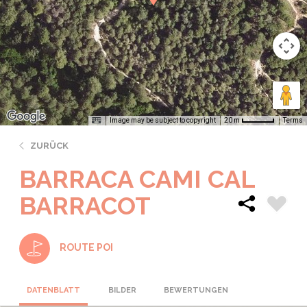
Image may be subject to copyright
Terms
20 m
ZURÜCK
BARRACA CAMI CAL
BARRACOT
ROUTE POI
DATENBLATT
BILDER
BEWERTUNGEN