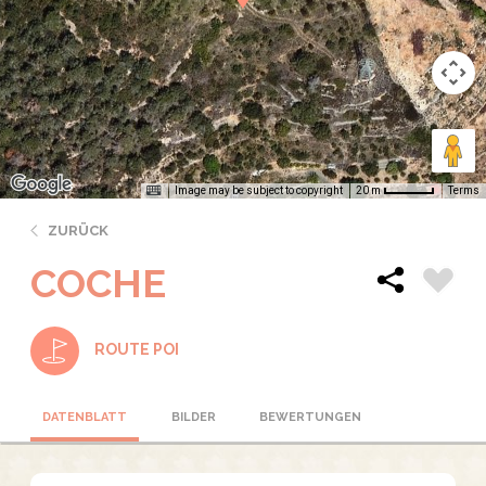
Image may be subject to copyright
Terms
20 m
ZURÜCK
COCHE
ROUTE POI
DATENBLATT
BILDER
BEWERTUNGEN