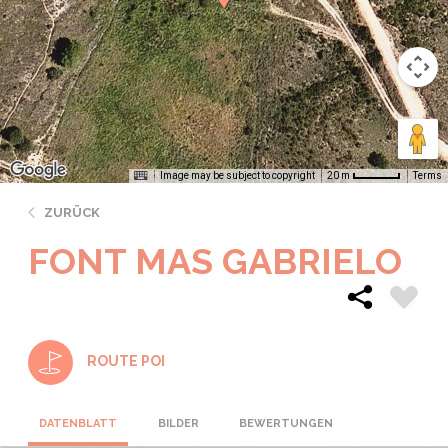
Image may be subject to copyright
Terms
20 m
ZURÜCK
FONT MAS GABRIELO
ROUTE POI
DATENBLATT
BILDER
BEWERTUNGEN