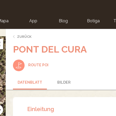
Mapa
App
Blog
Botiga
T
ZURÜCK
PONT DEL CURA
ROUTE POI
DATENBLATT
BILDER
Einleitung