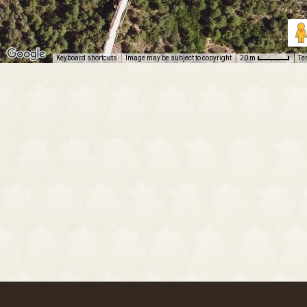
Keyboard shortcuts
Image may be subject to copyright
Te
20 m