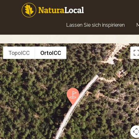
Direkt
zum
Inhalt
Main
Lassen Sie sich inspirieren
navigation
TopoICC
OrtoICC