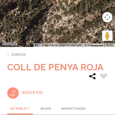
Image may be subject to copyright
Terms
20 m
ZURÜCK
COLL DE PENYA ROJA
ROUTE POI
DATENBLATT
BILDER
BEWERTUNGEN