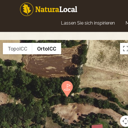
Direkt
zum
Inhalt
Main
Lassen Sie sich inspirieren
navigation
TopoICC
OrtoICC