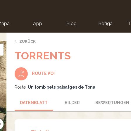
Mapa
App
Blog
Botiga
T
ZURÜCK
TORRENTS
ROUTE POI
Route:
Un tomb pels paisatges de Tona
DATENBLATT
BILDER
BEWERTUNGEN