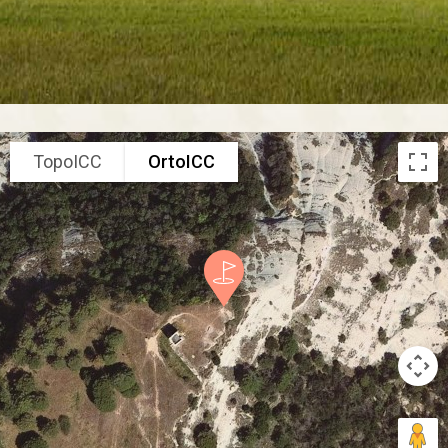
TopoICC
OrtoICC