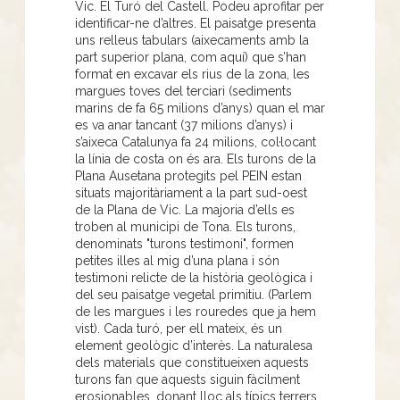
Vic. El Turó del Castell. Podeu aprofitar per
identificar-ne d’altres. El paisatge presenta
uns relleus tabulars (aixecaments amb la
part superior plana, com aquí) que s’han
format en excavar els rius de la zona, les
margues toves del terciari (sediments
marins de fa 65 milions d’anys) quan el mar
es va anar tancant (37 milions d’anys) i
s’aixeca Catalunya fa 24 milions, col·locant
la línia de costa on és ara. Els turons de la
Plana Ausetana protegits pel PEIN estan
situats majoritàriament a la part sud-oest
de la Plana de Vic. La majoria d’ells es
troben al municipi de Tona. Els turons,
denominats "turons testimoni", formen
petites illes al mig d’una plana i són
testimoni relicte de la història geològica i
del seu paisatge vegetal primitiu. (Parlem
de les margues i les rouredes que ja hem
vist). Cada turó, per ell mateix, és un
element geològic d’interès. La naturalesa
dels materials que constitueixen aquests
turons fan que aquests siguin fàcilment
erosionables, donant lloc als típics terrers