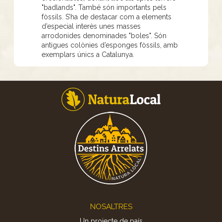
"badlands". També són importants pels
fòssils. S’ha de destacar com a elements
d’especial interès unes masses
arrodonides denominades "boles". Són
antigues colònies d’esponges fòssils, amb
exemplars únics a Catalunya.
Footer
NOSALTRES
Un projecte de país