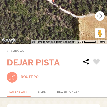
Image may be subject to copyright
Terms
20 m
ZURÜCK
DEJAR PISTA
ROUTE POI
DATENBLATT
BILDER
BEWERTUNGEN