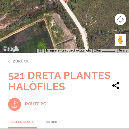
Image may be subject to copyright
Terms
20 m
ZURÜCK
521 DRETA PLANTES
HALÒFILES
ROUTE POI
DATENBLATT
BILDER