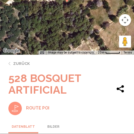
Image may be subject to copyright
Terms
20 m
ZURÜCK
528 BOSQUET
ARTIFICIAL
ROUTE POI
DATENBLATT
BILDER