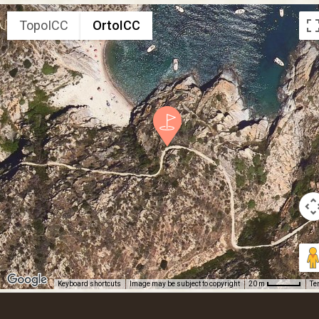
TopoICC
OrtoICC
Keyboard shortcuts
Image may be subject to copyright
Te
20 m