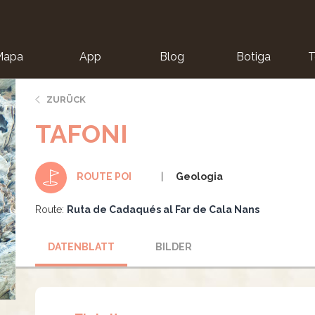
Mapa
App
Blog
Botiga
T
ZURÜCK
TAFONI
Geologia
ROUTE POI
Route:
Ruta de Cadaqués al Far de Cala Nans
DATENBLATT
BILDER