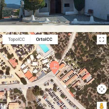
TopoICC
OrtoICC