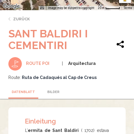
Image may be subject to copyright
Terms
20 m
ZURÜCK
SANT BALDIRI I
CEMENTIRI
Arquitectura
ROUTE POI
Route:
Ruta de Cadaqués al Cap de Creus
DATENBLATT
BILDER
Einleitung
L’
ermita de Sant Baldiri
( 1702) estava