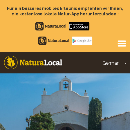
Direkt
zum
Für ein besseres mobiles Erlebnis empfehlen wir Ihnen,
Inhalt
die kostenlose lokale Natur-App herunterzuladen.:
Apple
store
Google
Play
German
D
Main
navigation