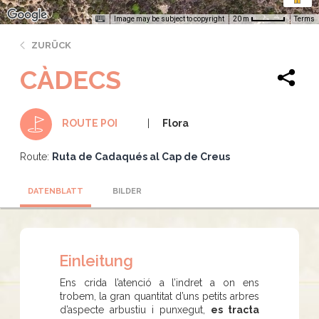
Image may be subject to copyright
Terms
20 m
ZURÜCK
CÀDECS
Flora
ROUTE POI
Route:
Ruta de Cadaqués al Cap de Creus
DATENBLATT
BILDER
Einleitung
Ens crida l’atenció a l’indret a on ens
trobem, la gran quantitat d’uns petits arbres
d’aspecte arbustiu i punxegut,
es tracta