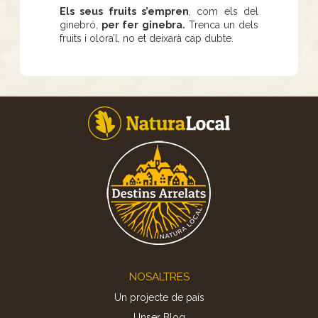
Els seus fruits s’empren
, com els del
ginebró,
per fer ginebra.
Trenca un dels
fruits i olora’l, no et deixarà cap dubte.
Footer
NOSALTRES
Un projecte de país
Unser Blog