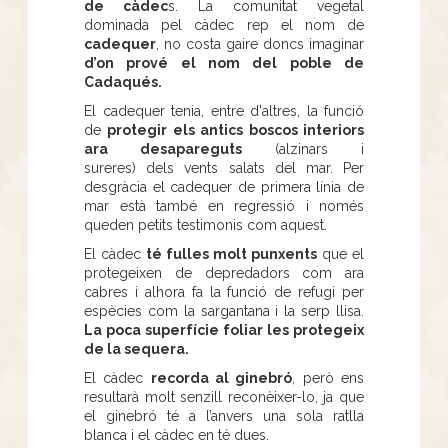
de càdec
s. La comunitat vegetal
dominada pel càdec rep el nom de
cadequer
, no costa gaire doncs imaginar
d’on prové el nom del poble de
Cadaqués.
El cadequer tenia, entre d'altres, la funció
de
protegir els antics boscos interiors
ara desapareguts
(alzinars i
sureres) dels vents salats del mar. Per
desgràcia el cadequer de primera línia de
mar està també en regressió i només
queden petits testimonis com aquest.
El càdec
té fulles molt punxents
que el
protegeixen de depredadors com ara
cabres i alhora fa la funció de refugi per
espècies com la sargantana i la serp llisa.
La poca superfície foliar les protegeix
de la sequera.
El càdec
recorda al ginebró
, però ens
resultarà molt senzill reconèixer-lo, ja que
el ginebró té a l’anvers una sola ratlla
blanca i el càdec en té dues.