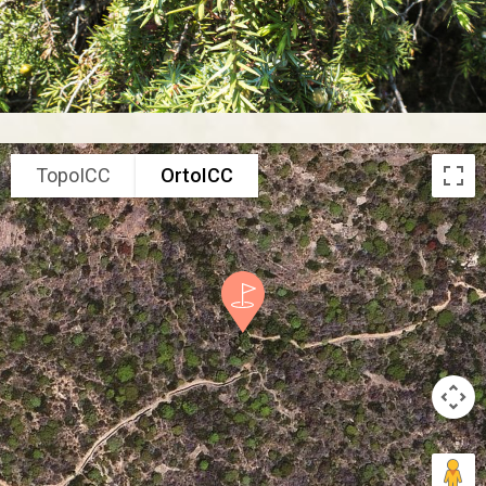
TopoICC
OrtoICC