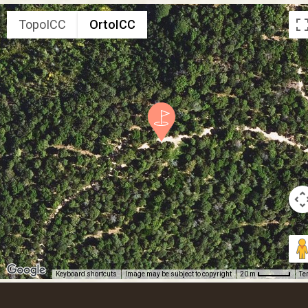
TopoICC
OrtoICC
Keyboard shortcuts
Image may be subject to copyright
Te
20 m