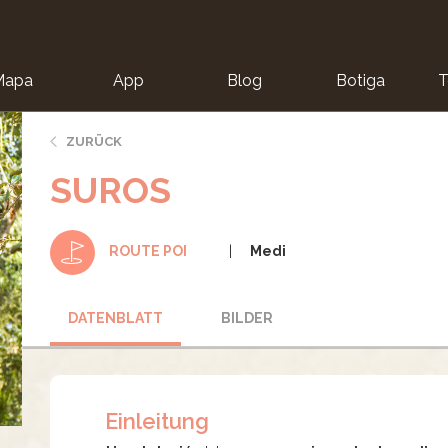
Mapa
App
Blog
Botiga
T
ZURÜCK
SUROS
Medi
ROUTE POI
DATENBLATT
BILDER
Einleitung