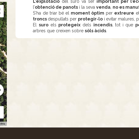
L’explotació
del suro va ser
important per l’e
l’
obtenció de panots
i la seva
venda
,
no es manu
S'ha de triar bé el
moment òptim
per
extreure
e
troncs
despullats per
protegir-lo
i evitar malures, 
El
suro
els
protegeix
dels
incendis
, tot i que
p
arbres que creixen sobre
sòls àcids
.
rms