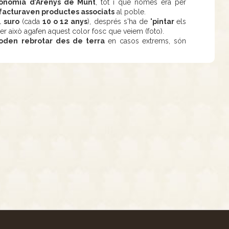
conomia
d’Arenys de Munt
, tot i que només era per
facturaven productes associats
al poble.
l
suro
(cada
10 o 12 anys
), després s'ha de "
pintar
els
per això agafen aquest color fosc que veiem (foto).
oden
rebrotar
des de terra
en casos extrems, són