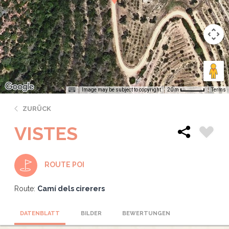
Image may be subject to copyright
Terms
20 m
ZURÜCK
VISTES
ROUTE POI
Route:
Camí dels cirerers
DATENBLATT
BILDER
BEWERTUNGEN