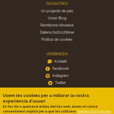
Footer
NOSALTRES
Un projecte de país
Unser Blog
Rechtliche Hinweise
Datenschutzrichtlinie
Politica de cookies
VERBINDEN
Kontakt
Facebook
Instagram
Twitter
Usem les cookies per a millorar la vostra
APP
experiència d'usuari
iOS
En fer clic a qualsevol enllaç del lloc web, doneu el vostre
Weitere Informationen
consentiment explícit per a que les utilitzem.
Android