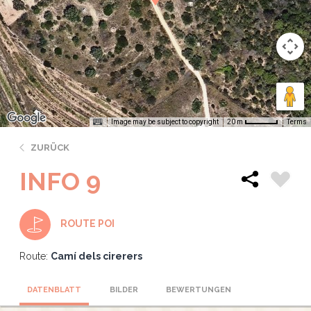
Image may be subject to copyright
Terms
20 m
ZURÜCK
INFO 9
ROUTE POI
Route:
Camí dels cirerers
DATENBLATT
BILDER
BEWERTUNGEN