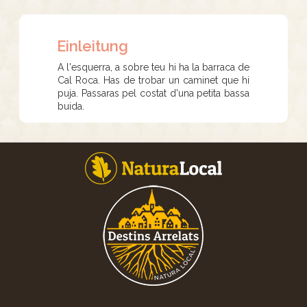
Einleitung
A l'esquerra, a sobre teu hi ha la barraca de
Cal Roca. Has de trobar un caminet que hi
puja. Passaras pel costat d'una petita bassa
buida.