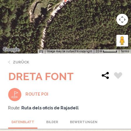
Image may be subject to copyright
Terms
20 m
ZURÜCK
DRETA FONT
ROUTE POI
Route:
Ruta dels oficis de Rajadell
DATENBLATT
BILDER
BEWERTUNGEN