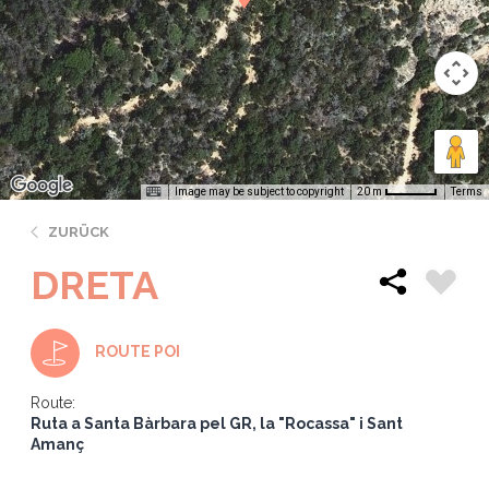
Image may be subject to copyright
Terms
20 m
ZURÜCK
DRETA
ROUTE POI
Route:
Ruta a Santa Bàrbara pel GR, la "Rocassa" i Sant
Amanç