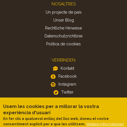
Footer
NOSALTRES
Un projecte de país
Unser Blog
Rechtliche Hinweise
Datenschutzrichtlinie
Politica de cookies
VERBINDEN
Kontakt
Facebook
Instagram
Twitter
Usem les cookies per a millorar la vostra
APP
experiència d'usuari
iOS
En fer clic a qualsevol enllaç del lloc web, doneu el vostre
Weitere Informationen
consentiment explícit per a que les utilitzem.
Android