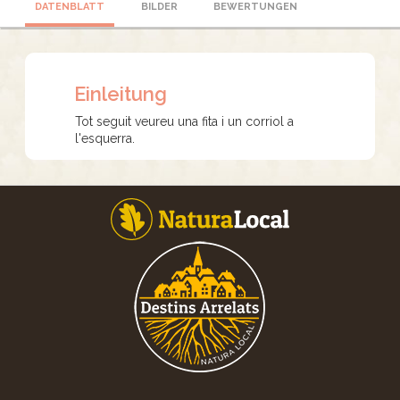
DATENBLATT
BILDER
BEWERTUNGEN
Einleitung
Tot seguit veureu una fita i un corriol a
l'esquerra.