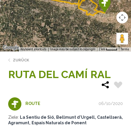
Keyboard shortcuts
Image may be subject to copyright
Terms
2 km
ZURÜCK
RUTA DEL CAMÍ RAL
06/10/2020
ROUTE
Ziele:
La Sentiu de Sió
Bellmunt d'Urgell
Castellserà
Agramunt
Espais Naturals de Ponent