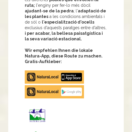
ruta;
l'enginy per fer-lo més dòcil
ajudant-se de la pedra
; l'
adaptació de
les plantes
a les condicions ambientals i
de sòl o
l'especialització d'ocells
exclusius d'aquests paratges entre d'altres,
i per acabar, la bellesa paisatgística i
la seva variació estacional.
Wir empfehlen Ihnen die lokale
Natura-App, diese Route zu machen.
Gratis-Aufkleber:
Apple
store
Google
Play