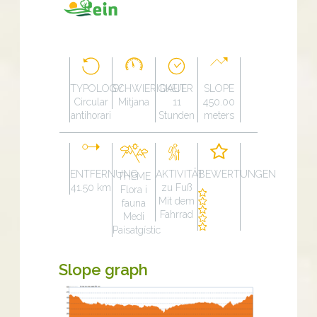
TYPOLOGY
SCHWIERIGKEIT
DAUER
SLOPE
Circular
Mitjana
11
450.00
antihorari
Stunden
meters
ENTFERNUNG
AKTIVITÄT
BEWERTUNGEN
THEME
41.50 km
zu Fuß
Flora i
Mit dem
fauna
Fahrrad
Medi
Paisatgístic
Slope graph