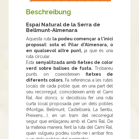
Beschreibung
Espai Natural de la Serra de
Bellmunt-Almenara
Aquesta ruta
la podeu començar a l'inici
proposat: sota el Pilar d'Almenara, o
en qualsevol altre punt,
ja que és una
ruta circular.
Està
senyalitzada amb fletxes de color
verd sobre balises de fusta.
Trobareu
punts on coexisteixen
fletxes de
diferents colors.
Fa referència a les rutes
locals de cada poble que, en una part del
seu recorregut, coincideixen amb el Camí
Ral. Així doncs, si decidíssiu fer una ruta
curta local proposada per un dels pobles
(Montgai, Bellmunt, Castellserà, La Sentiu,
Preixens,...), en un tram del recorregut
segur que enllaçareu amb el Camí Ral. De
la mateixa manera, fent la ruta del Camí Ral,
quan vulgueu podeu sortir-ne i arribar fins
a un dels pobles del perímetre.