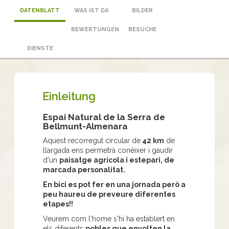
DATENBLATT
WAS IST DA
BILDER
BEWERTUNGEN
BESUCHE
DIENSTE
Einleitung
Espai Natural de la Serra de
Bellmunt-Almenara
Aquest recorregut circular de
42 km
de
llargada ens permetrà conèixer i gaudir
d'un
paisatge agrícola i estepari, de
marcada personalitat.
En bici es pot fer en una jornada però a
peu haureu de preveure diferentes
etapes!!
Veurem com l'home s'hi ha establert en
els diferents
pobles que envolten la