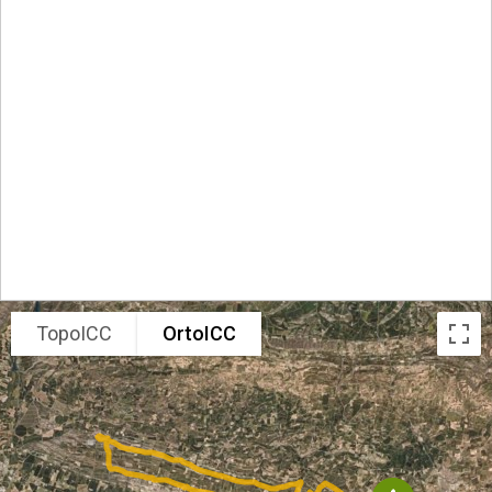
TopoICC
OrtoICC