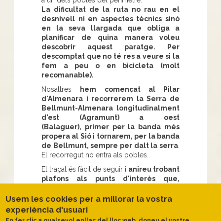
La dificultat de la ruta no rau en el
desnivell ni en aspectes tècnics sinó
en la seva llargada que obliga a
planificar de quina manera voleu
descobrir aquest paratge. Per
descomptat que no té res a veure si la
fem a peu o en bicicleta (molt
recomanable).
Nosaltres
hem començat al Pilar
d'Almenara i recorrerem la Serra de
Bellmunt-Almenara longitudinalment
d'est (Agramunt) a oest
(Balaguer), primer per la banda més
propera al Sió i tornarem, per la banda
de Bellmunt, sempre per dalt la serra
.
El recorregut no entra als pobles.
El traçat és fàcil de seguir i
anireu trobant
plafons als punts d'interès que,
sumats a altres punts de l'aplicació
mòbil, faran que la descoberta sigui
Usem les cookies per a millorar la vostra
més completa
. La geologia de la vall, les
experiència d'usuari
plantes i la fauna de les estepes,
En fer clic a qualsevol enllaç del lloc web, doneu el vostre