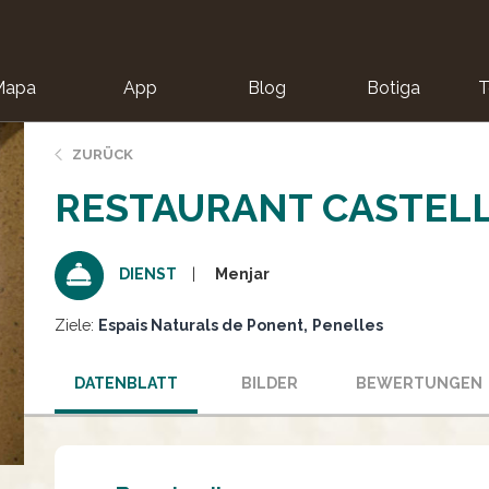
Mapa
App
Blog
Botiga
T
ZURÜCK
RESTAURANT CASTELL
Menjar
DIENST
Ziele:
Espais Naturals de Ponent
Penelles
DATENBLATT
BILDER
BEWERTUNGEN