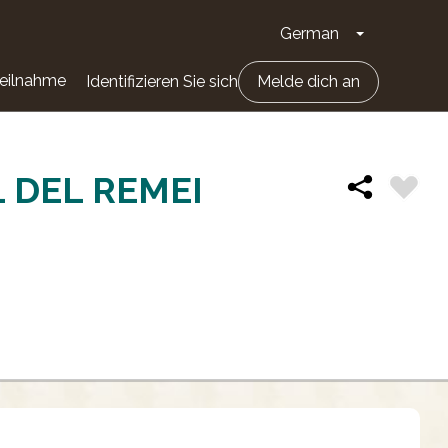
German
Dropdown-Li
eilnahme
Identifizieren Sie sich
Melde dich an
 DEL REMEI