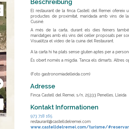
Beschreibung
El restaurant de la finca Castell del Remei ofereix 
productes de proximitat, maridada amb vins de la
Cusiné.
A més de la carta, durant els dies feiners tamb
maridatges amb els vins del celler proposats per s
Visualitza el vídeo de la cuina del Restaurant.
A la carta hi ha plats sense gluten aptes per a perso
És obert només a migdia. Tanca els dimarts. Altres o
(Foto gastronomiadelleida.com)
Adresse
Finca Castell del Remei, s/n, 25333 Penelles, Lleida
Kontakt Informationen
rms
973 718 165
restaurant@castelldelremei.com
www.castelldelremei.com/turisme/#reservarv