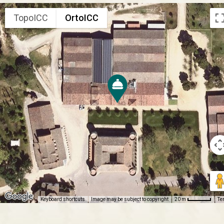
TopoICC
OrtoICC
Keyboard shortcuts
Image may be subject to copyright
Te
20 m