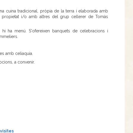
una cuina tradicional, pròpia de la terra i elaborada amb
 propietat i/o amb altres del grup cellerer de Tomàs
é hi ha menú. S'ofereixen banquets de celebracions i
ommeliers.
nes amb celiaquia.
pcions, a convenir.
isites