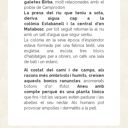
galetes Birba
, molt relacionades amb el
poble de Camprodon.
La presa del riu que teniu a sota,
deriva aigua cap a la
colònia Estabanell i la central d'en
Matabosc
, per tot seguit retornar-la al riu
amb un salt d'aigua que segur sentiu.
La colònia en la seva època d'esplendor
estava formada per una fàbrica tèxtil, una
església, una escola, tres blocs
d'habitatges per a obrers, un cafè, una sala
de ball i un estanc.
Al costat del camí i de camps, als
racons més ombrívols i humits, creixen
aquests bonics ranuncles
anomenats
botons d'or (foto).
Aneu amb
compte perquè és una planta tòxica
que fins i tot les vaques eviten pasturar i les
abelles el seu nèctar. Als humans pot
provocar ampolles i dermatitis a la pell.