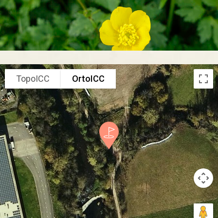
TopoICC
OrtoICC