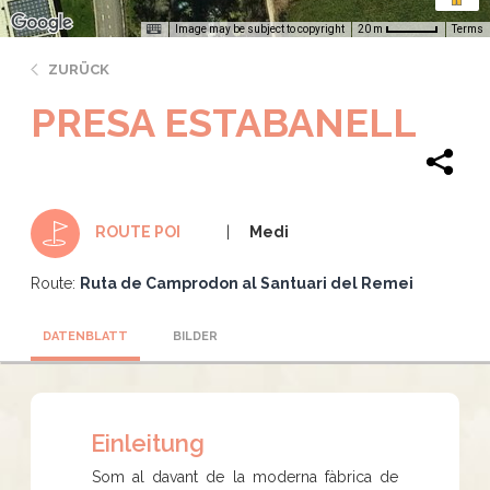
Image may be subject to copyright
Terms
20 m
ZURÜCK
PRESA ESTABANELL
Medi
ROUTE POI
Route:
Ruta de Camprodon al Santuari del Remei
DATENBLATT
BILDER
Einleitung
Som al davant de la moderna fàbrica de