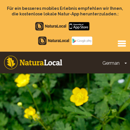
Direkt
zum
Für ein besseres mobiles Erlebnis empfehlen wir Ihnen,
Inhalt
die kostenlose lokale Natur-App herunterzuladen.:
Apple
store
Google
Play
German
D
Main
navigation