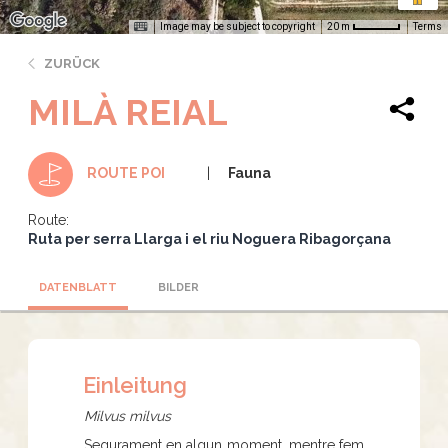
Image may be subject to copyright
Terms
20 m
ZURÜCK
MILÀ REIAL
Fauna
ROUTE POI
Route:
Ruta per serra Llarga i el riu Noguera Ribagorçana
DATENBLATT
BILDER
Einleitung
Milvus milvus
Segurament en algun moment, mentre fem