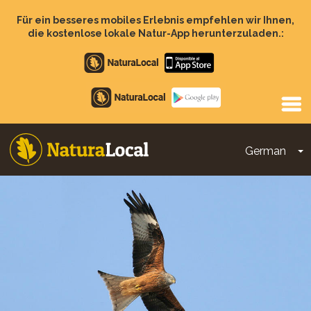
Direkt
zum
Für ein besseres mobiles Erlebnis empfehlen wir Ihnen,
Inhalt
die kostenlose lokale Natur-App herunterzuladen.:
Apple
store
Google
Play
German
D
Main
navigation