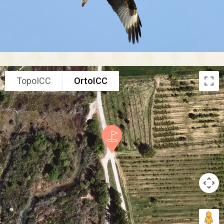
TopoICC
OrtoICC