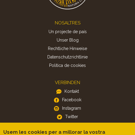
Footer
NOSALTRES
Un projecte de país
Unser Blog
Rechtliche Hinweise
Datenschutzrichtlinie
Politica de cookies
VERBINDEN
Kontakt
Facebook
Instagram
Twitter
Usem les cookies per a millorar la vostra
APP