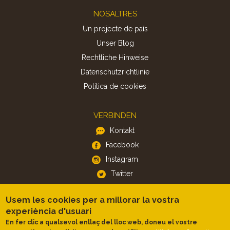
Footer
NOSALTRES
Un projecte de país
Unser Blog
Rechtliche Hinweise
Datenschutzrichtlinie
Politica de cookies
VERBINDEN
Kontakt
Facebook
Instagram
Twitter
Usem les cookies per a millorar la vostra
APP
experiència d'usuari
iOS
En fer clic a qualsevol enllaç del lloc web, doneu el vostre