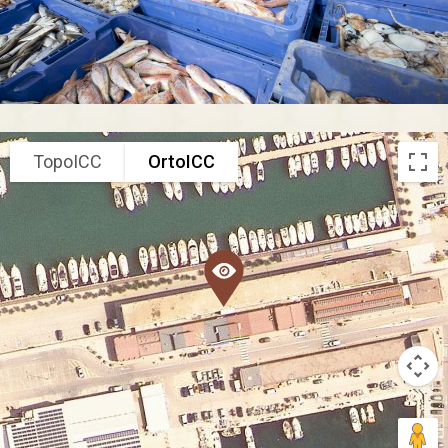
TopoICC
OrtoICC