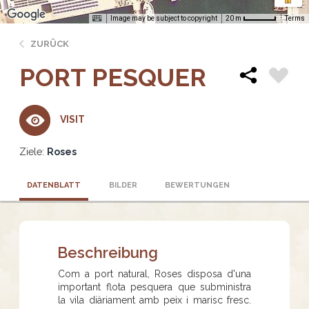
Image may be subject to copyright
Terms
20 m
ZURÜCK
PORT PESQUER
VISIT
Ziele:
Roses
DATENBLATT
BILDER
BEWERTUNGEN
Beschreibung
Com a port natural, Roses disposa d'una
important flota pesquera que subministra
la vila diàriament amb peix i marisc fresc.