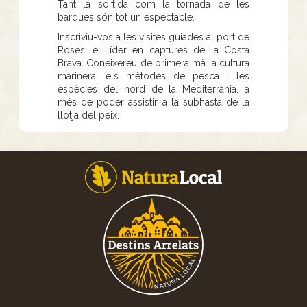
Tant la sortida com la tornada de les
barques són tot un espectacle.
Inscriviu-vos a les visites guiades al port de
Roses, el líder en captures de la Costa
Brava. Coneixereu de primera mà la cultura
marinera, els mètodes de pesca i les
espècies del nord de la Mediterrània, a
més de poder assistir a la subhasta de la
llotja del peix.