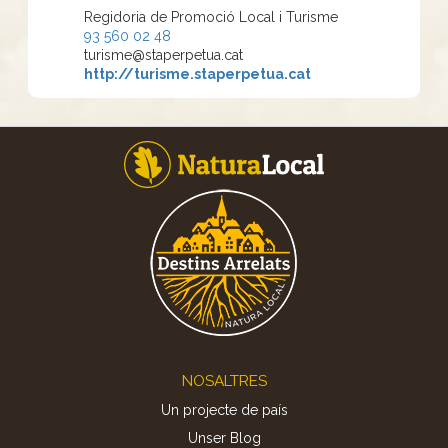
Regidoria de Promoció Local i Turisme
93 560 02 48
turisme@staperpetua.cat
http://turisme.staperpetua.cat
Footer
NOSALTRES
Un projecte de país
Unser Blog