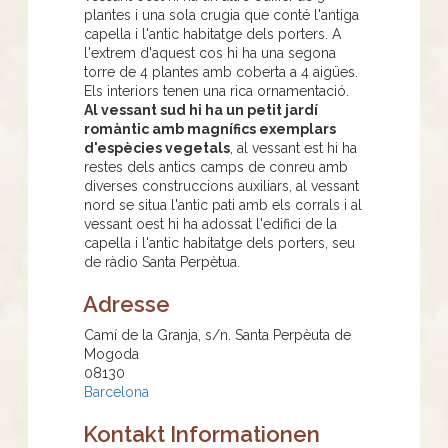
plantes i una sola crugia que conté l'antiga
capella i l'antic habitatge dels porters. A
l'extrem d'aquest cos hi ha una segona
torre de 4 plantes amb coberta a 4 aigües.
Els interiors tenen una rica ornamentació.
Al vessant sud hi ha un petit jardí
romàntic amb magnífics exemplars
d'espècies vegetals
, al vessant est hi ha
restes dels antics camps de conreu amb
diverses construccions auxiliars, al vessant
nord se situa l'antic pati amb els corrals i al
vessant oest hi ha adossat l'edifici de la
capella i l'antic habitatge dels porters, seu
de ràdio Santa Perpètua.
Adresse
Camí de la Granja, s/n. Santa Perpèuta de
Mogoda
08130
Barcelona
Kontakt Informationen