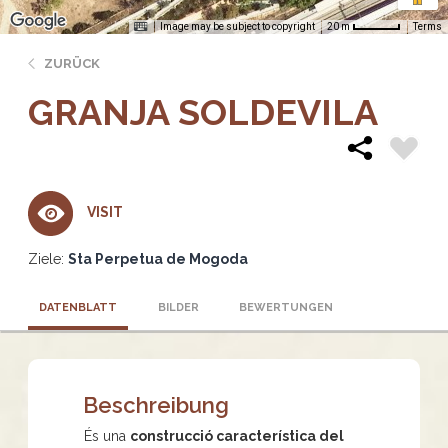
Image may be subject to copyright
Terms
20 m
ZURÜCK
GRANJA SOLDEVILA
VISIT
Ziele:
Sta Perpetua de Mogoda
DATENBLATT
BILDER
BEWERTUNGEN
Beschreibung
És una
construcció característica del