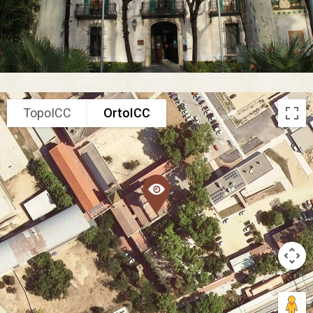
TopoICC
OrtoICC