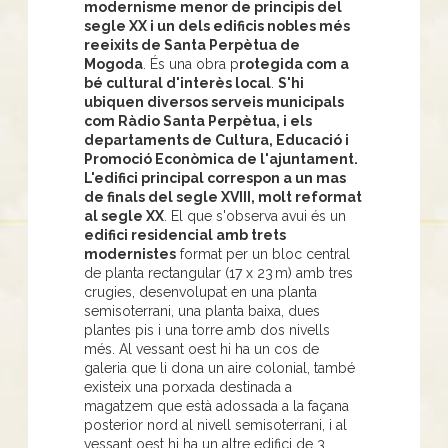
modernisme menor de principis del
segle XX i un dels edificis nobles més
reeixits de Santa Perpètua de
Mogoda
. És una obra p
rotegida com a
bé cultural d'interès local
.
S'hi
ubiquen diversos serveis municipals
com Ràdio Santa Perpètua, i els
departaments de Cultura, Educació i
Promoció Econòmica de l'ajuntament.
L'edifici principal correspon a un mas
de finals del segle XVIII, molt reformat
al segle XX
. El que s'observa avui és un
edifici residencial amb trets
modernistes
format per un bloc central
de planta rectangular (17 x 23 m) amb tres
crugies, desenvolupat en una planta
semisoterrani, una planta baixa, dues
plantes pis i una torre amb dos nivells
més. Al vessant oest hi ha un cos de
galeria que li dona un aire colonial, també
existeix una porxada destinada a
magatzem que està adossada a la façana
posterior nord al nivell semisoterrani, i al
vessant oest hi ha un altre edifici de 3