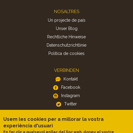
Footer
NOSALTRES
Un projecte de país
Unser Blog
Rechtliche Hinweise
Datenschutzrichtlinie
Politica de cookies
VERBINDEN
Kontakt
Facebook
Instagram
Twitter
Usem les cookies per a millorar la vostra
APP
experiència d'usuari
iOS
En fer clic a qualsevol enllaç del lloc web, doneu el vostre