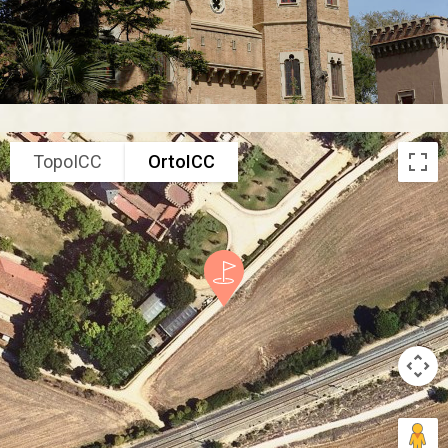
TopoICC
OrtoICC