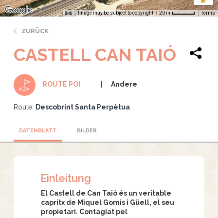
Image may be subject to copyright
Terms
20 m
ZURÜCK
CASTELL CAN TAIÓ
Andere
ROUTE POI
Route:
Descobrint Santa Perpètua
DATENBLATT
BILDER
Einleitung
El Castell de Can Taió és un veritable
capritx de Miquel Gomis i Güell, el seu
propietari. Contagiat pel