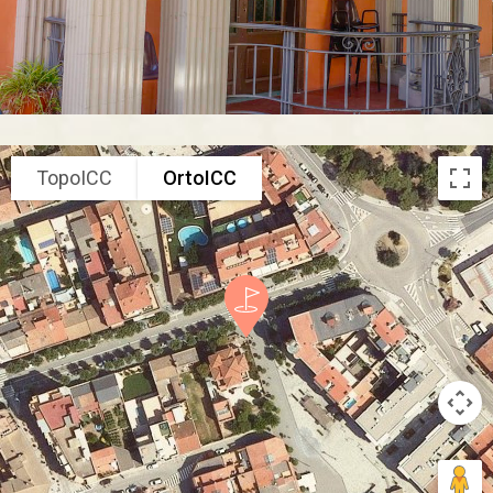
TopoICC
OrtoICC