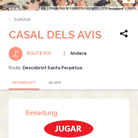
Image may be subject to copyright
Terms
20 m
ZURÜCK
CASAL DELS AVIS
Andere
ROUTE POI
Route:
Descobrint Santa Perpètua
DATENBLATT
BILDER
Einleitung