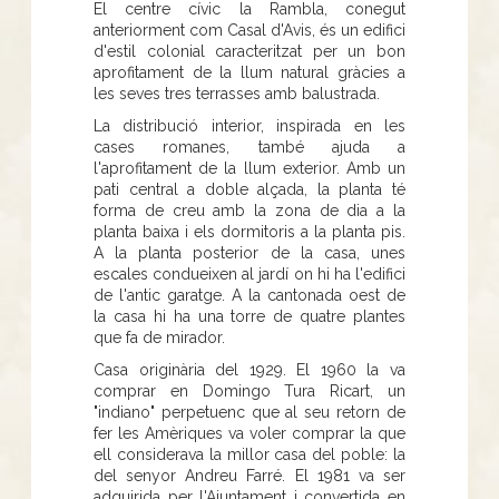
El centre cívic la Rambla, conegut
anteriorment com Casal d'Avis, és un edifici
d'estil colonial caracteritzat per un bon
aprofitament de la llum natural gràcies a
les seves tres terrasses amb balustrada.
La distribució interior, inspirada en les
cases romanes, també ajuda a
l'aprofitament de la llum exterior. Amb un
pati central a doble alçada, la planta té
forma de creu amb la zona de dia a la
planta baixa i els dormitoris a la planta pis.
A la planta posterior de la casa, unes
escales condueixen al jardí on hi ha l'edifici
de l'antic garatge. A la cantonada oest de
la casa hi ha una torre de quatre plantes
que fa de mirador.
Casa originària del 1929. El 1960 la va
comprar en Domingo Tura Ricart, un
"indiano" perpetuenc que al seu retorn de
fer les Amèriques va voler comprar la que
ell considerava la millor casa del poble: la
del senyor Andreu Farré. El 1981 va ser
adquirida per l'Ajuntament i convertida en