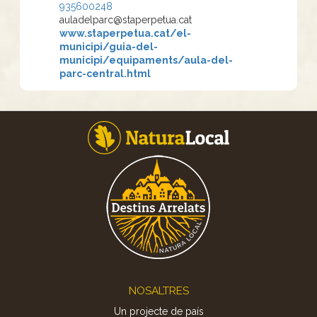
935600248
auladelparc@staperpetua.cat
www.staperpetua.cat/el-
municipi/guia-del-
municipi/equipaments/aula-del-
parc-central.html
Footer
NOSALTRES
Un projecte de país