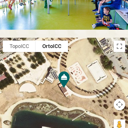
TopoICC
OrtoICC