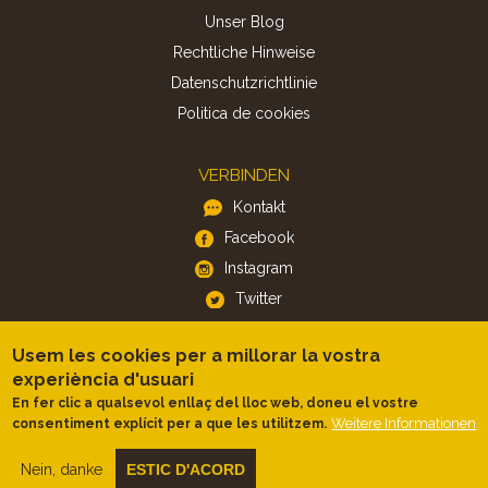
Unser Blog
Rechtliche Hinweise
Datenschutzrichtlinie
Politica de cookies
VERBINDEN
Kontakt
Facebook
Instagram
Twitter
Usem les cookies per a millorar la vostra
APP
experiència d'usuari
iOS
En fer clic a qualsevol enllaç del lloc web, doneu el vostre
Android
Weitere Informationen
consentiment explícit per a que les utilitzem.
Nein, danke
ESTIC D'ACORD