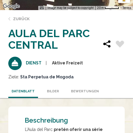
Image may be subject to copyright
Terms
20 m
ZURÜCK
AULA DEL PARC
CENTRAL
Aktive Freizeit
DIENST
Ziele:
Sta Perpetua de Mogoda
DATENBLATT
BILDER
BEWERTUNGEN
Beschreibung
L’Aula del Parc
pretén oferir una sèrie