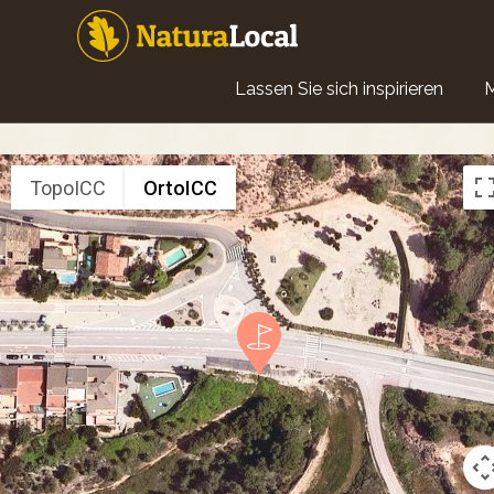
Direkt
zum
Inhalt
Main
Lassen Sie sich inspirieren
navigation
TopoICC
OrtoICC