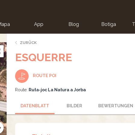
Mapa
App
Blog
Botiga
T
ZURÜCK
ESQUERRE
ROUTE POI
Route:
Ruta-joc La Natura a Jorba
DATENBLATT
BILDER
BEWERTUNGEN