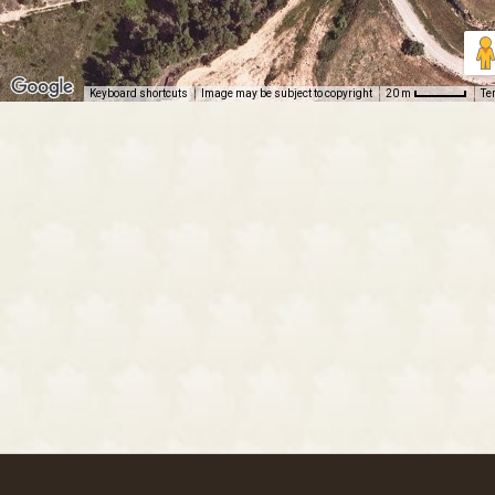
Keyboard shortcuts
Image may be subject to copyright
Te
20 m