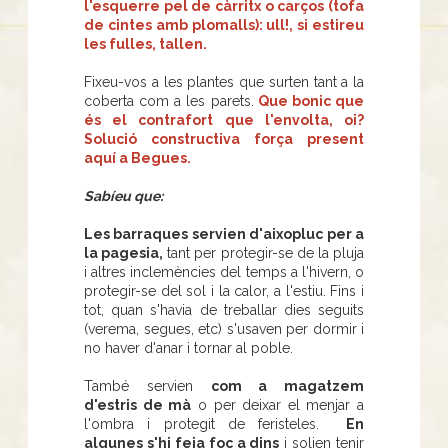
l'esquerre pel de càrritx o carços (tofa
de cintes amb plomalls): ull!, si estireu
les fulles, tallen.
Fixeu-vos a les plantes que surten tant a la
coberta com a les parets.
Que bonic que
és el contrafort que l'envolta, oi?
Solució constructiva força present
aquí a Begues.
Sabíeu que:
Les barraques servien d'aixopluc per a
la pagesia,
tant per protegir-se de la pluja
i altres inclemències del temps a l'hivern, o
protegir-se del sol i la calor, a l'estiu. Fins i
tot, quan s'havia de treballar dies seguits
(verema, segues, etc) s'usaven per dormir i
no haver d'anar i tornar al poble.
També servien
com a magatzem
d'estris de mà
o per deixar el menjar a
l'ombra i protegit de feristeles.
En
algunes s'hi feia foc a dins
i solien tenir