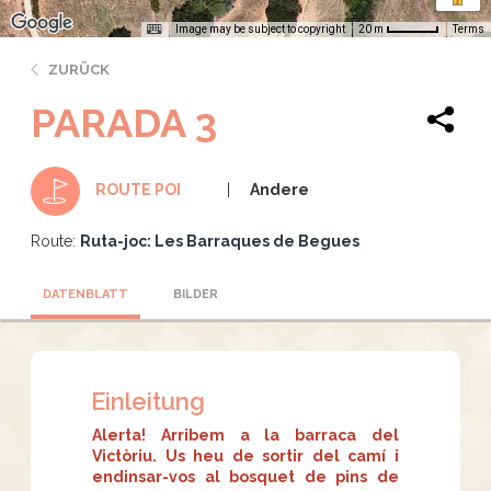
Image may be subject to copyright
Terms
20 m
ZURÜCK
PARADA 3
Andere
ROUTE POI
Route:
Ruta-joc: Les Barraques de Begues
DATENBLATT
BILDER
Einleitung
Alerta! Arribem a la barraca del
Victòriu. Us heu de sortir del camí i
endinsar-vos al bosquet de pins de