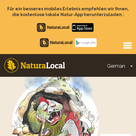
Direkt
zum
Für ein besseres mobiles Erlebnis empfehlen wir Ihnen,
Inhalt
die kostenlose lokale Natur-App herunterzuladen.:
Apple
store
Google
Play
German
D
Main
navigation