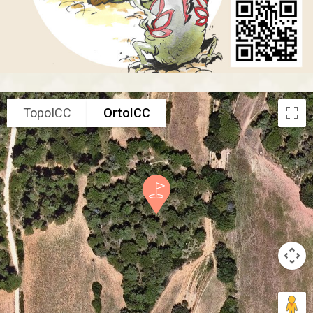
TopoICC
OrtoICC