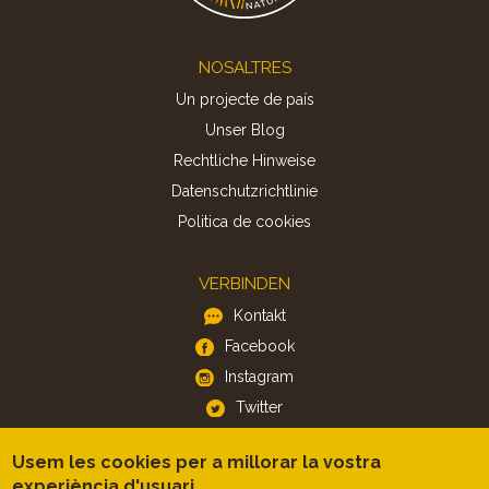
Footer
NOSALTRES
Un projecte de país
Unser Blog
Rechtliche Hinweise
Datenschutzrichtlinie
Politica de cookies
VERBINDEN
Kontakt
Facebook
Instagram
Twitter
Usem les cookies per a millorar la vostra
APP
experiència d'usuari