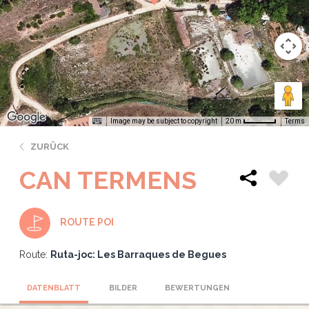
Image may be subject to copyright
Terms
20 m
ZURÜCK
CAN TERMENS
ROUTE POI
Route:
Ruta-joc: Les Barraques de Begues
DATENBLATT
BILDER
BEWERTUNGEN